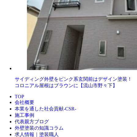
サイディング外壁をピンク系玄関前はデザイン塗装！
コロニアル屋根はブラウンに【流山市野々下】
TOP
会社概要
本業を通した社会貢献-CSR-
施工事例
代表親方ブログ
外壁塗装の知識コラム
求人情報｜塗装職人