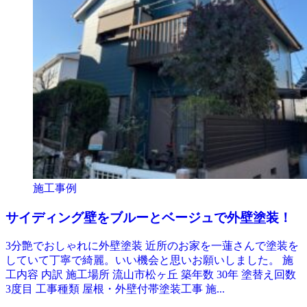
施工事例
サイディング壁をブルーとベージュで外壁塗装！
3分艶でおしゃれに外壁塗装 近所のお家を一蓮さんで塗装を
していて丁寧で綺麗。いい機会と思いお願いしました。 施
工内容 内訳 施工場所 流山市松ヶ丘 築年数 30年 塗替え回数
3度目 工事種類 屋根・外壁付帯塗装工事 施...