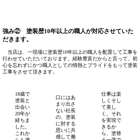
強み②
塗装歴10年以上の職人が対応させていた
だきます。
当店は、一現場に塗装歴10年以上の職人を配置して工事を
行わせていただいております。経験豊富だからと言って、初
心を忘れずにかつ職人としての情熱とプライドをもって塗装
工事をさせて頂きます。
18歳で
仕事は楽
口にはあ
塗装と
しくそし
まり出さ
出会い
て美し
ない社長
20年が
く。それ
の、塗装
経ちま
を実現で
に対する
した。
きるか
思いに共
これか
ら、塗替
感して働
らも塗
え一蓮で