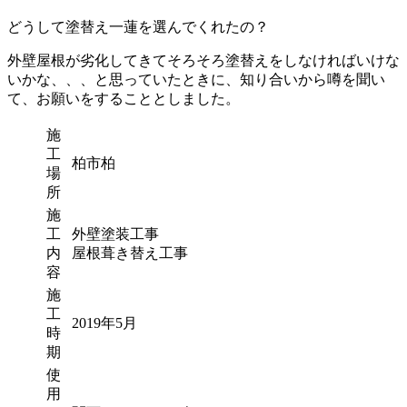
どうして塗替え一蓮を選んでくれたの？
外壁屋根が劣化してきてそろそろ塗替えをしなければいけな
いかな、、、と思っていたときに、知り合いから噂を聞い
て、お願いをすることとしました。
施
工
柏市柏
場
所
施
工
外壁塗装工事
内
屋根葺き替え工事
容
施
工
2019年5月
時
期
使
用