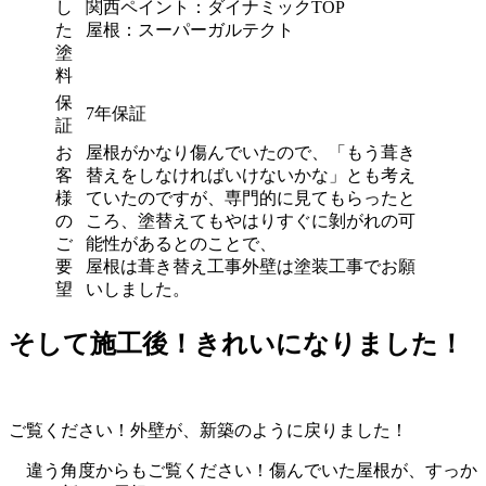
し
関西ペイント：ダイナミックTOP
た
屋根：スーパーガルテクト
塗
料
保
7年保証
証
お
屋根がかなり傷んでいたので、「もう葺き
客
替えをしなければいけないかな」とも考え
様
ていたのですが、専門的に見てもらったと
の
ころ、塗替えてもやはりすぐに剝がれの可
ご
能性があるとのことで、
要
屋根は葺き替え工事外壁は塗装工事でお願
望
いしました。
そして施工後！きれいになりました！
ご覧ください！外壁が、新築のように戻りました！
違う角度からもご覧ください！傷んでいた屋根が、すっか