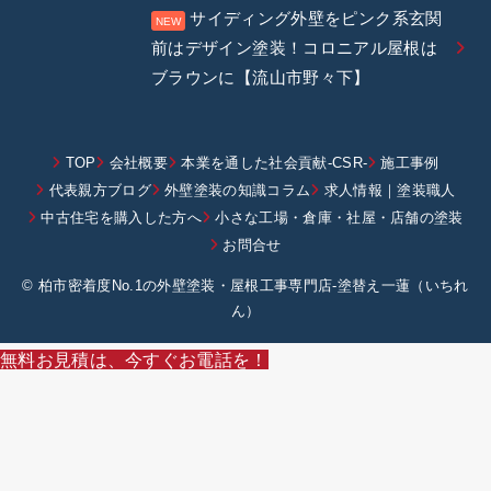
サイディング外壁をピンク系玄関
前はデザイン塗装！コロニアル屋根は
ブラウンに【流山市野々下】
TOP
会社概要
本業を通した社会貢献-CSR-
施工事例
代表親方ブログ
外壁塗装の知識コラム
求人情報｜塗装職人
中古住宅を購入した方へ
小さな工場・倉庫・社屋・店舗の塗装
お問合せ
© 柏市密着度No.1の外壁塗装・屋根工事専門店-塗替え一蓮（いちれ
ん）
無料お見積は、今すぐお電話を！