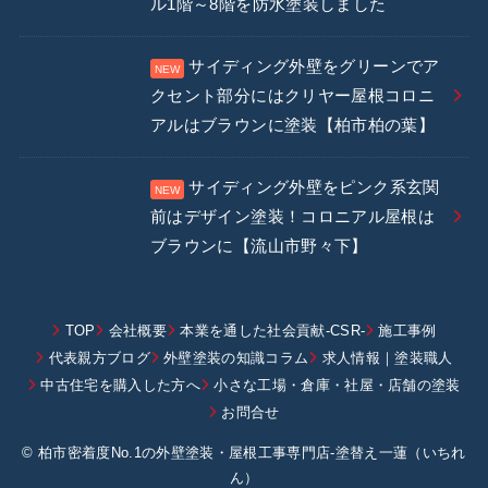
ル1階～8階を防水塗装しました
サイディング外壁をグリーンでア
クセント部分にはクリヤー屋根コロニ
アルはブラウンに塗装【柏市柏の葉】
サイディング外壁をピンク系玄関
前はデザイン塗装！コロニアル屋根は
ブラウンに【流山市野々下】
TOP
会社概要
本業を通した社会貢献-CSR-
施工事例
代表親方ブログ
外壁塗装の知識コラム
求人情報｜塗装職人
中古住宅を購入した方へ
小さな工場・倉庫・社屋・店舗の塗装
お問合せ
© 柏市密着度No.1の外壁塗装・屋根工事専門店-塗替え一蓮（いちれ
ん）